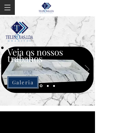
Veja os nossos
trabahos
Galeria