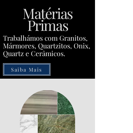
Matérias
Primas
Trabalhámos com Granitos,
Mármores, Quartzitos, Onix,
Quartz e Cerâmicos.
Saiba Mais